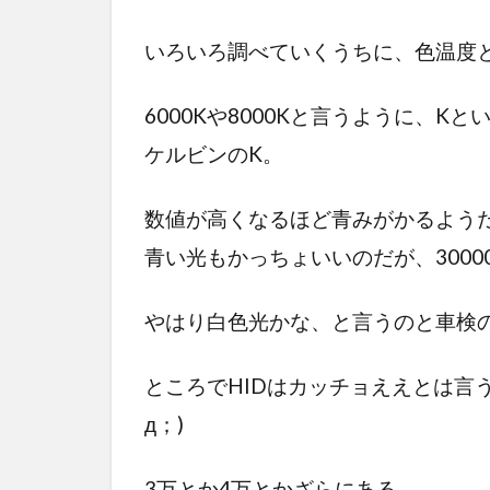
いろいろ調べていくうちに、色温度
6000Kや8000Kと言うように、K
ケルビンのK。
数値が高くなるほど青みがかるよう
青い光もかっちょいいのだが、300
やはり白色光かな、と言うのと車検の
ところでHIDはカッチョええとは言
д；)
3万とか4万とかざらにある。