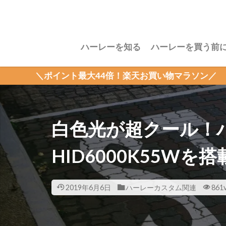
ハーレーを知る
ハーレーを買う前
ポイント最大44倍！楽天お買い物マラソン／ →詳細はこち
白色光が超クール！
HID6000K55W
2019年6月6日
ハーレーカスタム関連
861