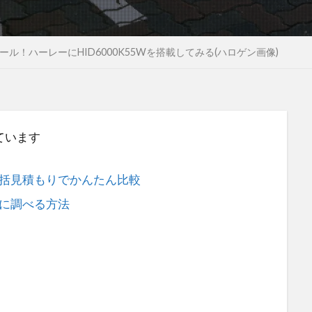
ル！ハーレーにHID6000K55Wを搭載してみる(ハロゲン画像)
ています
括見積もりでかんたん比較
に調べる方法
。