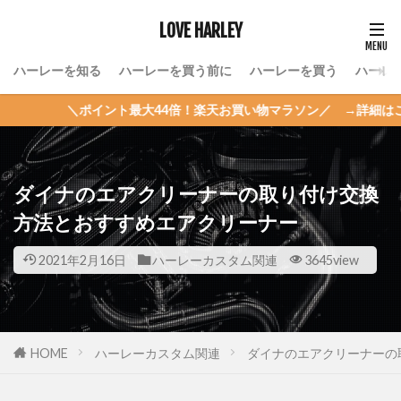
LOVE HARLEY
ハーレーを知る
ハーレーを買う前に
ハーレーを買う
ハーレ
イント最大44倍！楽天お買い物マラソン／ →詳細はこちら
ダイナのエアクリーナーの取り付け交換
方法とおすすめエアクリーナー
2021年2月16日
ハーレーカスタム関連
3645view
HOME
ハーレーカスタム関連
ダイナのエアクリーナーの