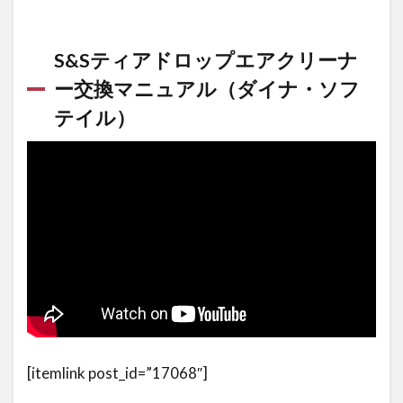
エア
クリ
ーナ
S&Sティアドロップエアクリーナ
ーを
S&S
ー交換マニュアル（ダイナ・ソフ
に交
テイル）
換
2
ダ
イ
ナ
に
お
す
す
め
の
エ
ア
[itemlink post_id=”17068″]
ー
ク