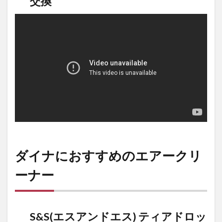
交換
アクリ
ーナー
用レイ
ンソッ
クス
2.4
ARLEN
NESS（ア
レンネス）
INVERTED
エアクリー
ナー
DRIFT
ダイナにおすすめのエアークリ
2.4.1
用意し
ーナー
ておく
と便利
な雨対
策！エ
S&S(エスアンドエス) ティアドロッ
アクリ