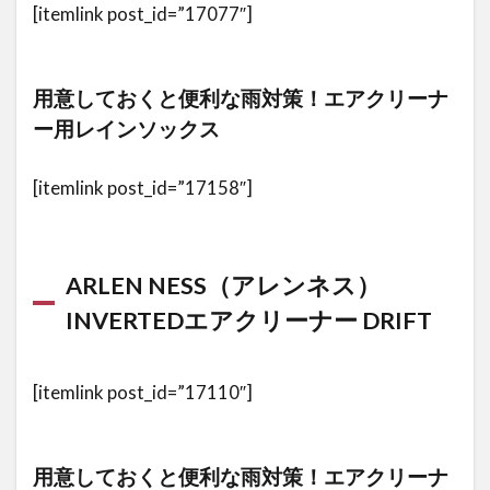
ーナー
[itemlink post_id=”17077″]
用レイ
ンソッ
クス
用意しておくと便利な雨対策！エアクリーナ
3
ー用レインソックス
エ
ア
[itemlink post_id=”17158″]
ク
リ
ー
ナ
ー
ARLEN NESS（アレンネス）
交
INVERTEDエアクリーナー DRIFT
換
に
あ
[itemlink post_id=”17110″]
る
と
便
利
用意しておくと便利な雨対策！エアクリーナ
な