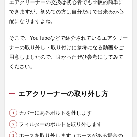
エアクリーナーの交換は初心者でも比較的簡単に
アク
リー
できますが、初めての方は自分だけで出来るか心
ナー
配になりますよね。
交換
マニ
ュア
そこで、YouTubeなどで紹介されているエアクリー
ル
ナーの取り外し・取り付けに参考になる動画をご
（ダ
イ
用意しましたので、良かったぜひ参考にしてみて
ナ・
ください。
ソフ
テイ
ル）
1.4
エアクリーナーの取り外し方
ハー
レー
ダイ
カバーにあるボルトを外します
ナの
フィルターのボルトを取り外します
エア
クリ
ホースを取り外します（ホースがある場合の
ーナ