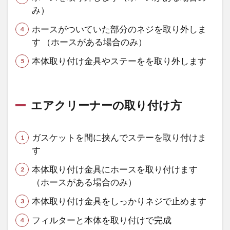
み）
ーを
RSD
ホースがついていた部分のネジを取り外しま
に交
す （ホースがある場合のみ）
換
本体取り付け金具やステーをを取り外します
1.5
ハー
レー
ダイ
エアクリーナーの取り付け方
ナの
エア
クリ
ガスケットを間に挟んでステーを取り付けま
ーナ
ーを
す
S&S
本体取り付け金具にホースを取り付けます
に交
換
（ホースがある場合のみ）
1.6
本体取り付け金具をしっかりネジで止めます
ダイ
フィルターと本体を取り付けで完成
ナの