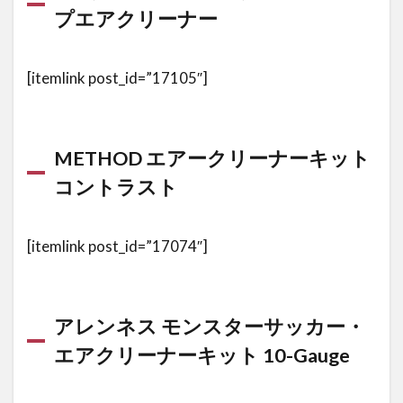
プエアクリーナー
ーナー
用レイ
ンソッ
クス
[itemlink post_id=”17105″]
2.5
kuryakyn
クリアキ
METHOD エアークリーナーキット
ンHI-
コントラスト
FIVE マ
ッハ2・
エアクリ
ーナー
[itemlink post_id=”17074″]
2.5.1
用意し
ておく
アレンネス モンスターサッカー・
と便利
エアクリーナーキット 10-Gauge
な雨対
策！エ
アクリ