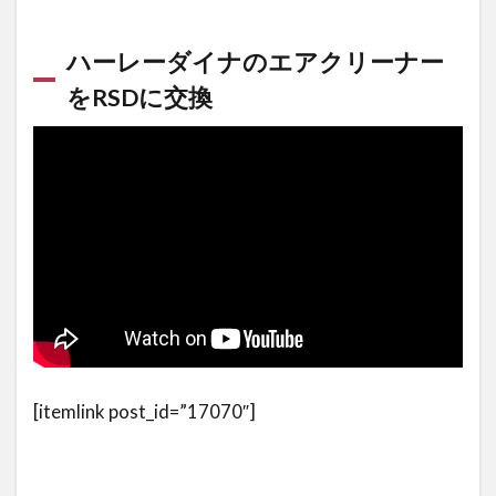
リ
ー
ハーレーダイナのエアクリーナー
ナ
ー
をRSDに交換
2.1
S&S(エ
スアン
ドエ
ス) テ
ィアド
ロップ
エアク
リーナ
ー
2.2
METHOD
[itemlink post_id=”17070″]
エアーク
リーナー
キット コ