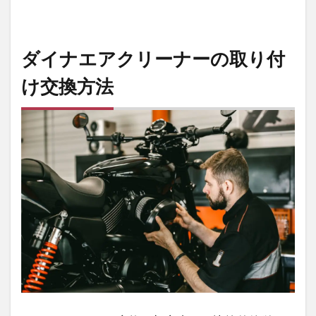
ーナ
ーの
取り
ダイナエアクリーナーの取り付
外し
方
け交換方法
1.2
エア
クリ
ーナ
ーの
取り
付け
方
1.3
S&S
ティ
アド
ロッ
プエ