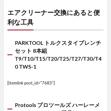
イプ）
SK3546BX
エアクリーナー交換にあると便
3.4
利な工具
LOCTITE(ロ
ックタイト)
ねじロック
243 中強度
タイプ
PARKTOOL トルクスタイプレンチ
セット 8本組
T9/T10/T15/T20/T25/T27/T30/T4
0 TWS-1
[itemlink post_id=”7683″]
Protools プロツールズ ハーレーメ