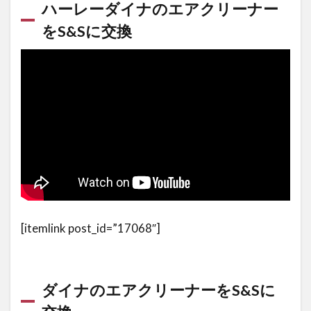
ントラス
ハーレーダイナのエアクリーナー
ト
をS&Sに交換
2.3
アレン
ネス
モンス
ターサ
ッカ
ー・エ
アクリ
ーナー
キット
10-
Gauge
[itemlink post_id=”17068″]
2.3.1
用意し
ておく
と便利
ダイナのエアクリーナーをS&Sに
な雨対
策！エ