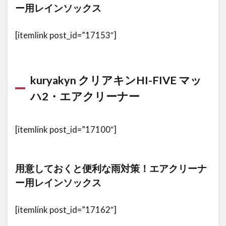
ー用レインソックス
工
具
[itemlink post_id=”17153″]
3.1
PARKTOOL トルクスタイプレ
ンチセット 8本組
T9/T10/T15/T20/T25/T27/T30/T40
TWS-1
kuryakyn クリアキンHI-FIVE マッ
3.2
ハ2・エアクリーナー
Protools
プロツー
ルズ ハー
[itemlink post_id=”17100″]
レーメン
テナンス
インチ工
具セット
用意しておくと便利な雨対策！エアクリーナ
ー用レインソックス
3.3
ＫＴ
Ｃ工具セ
ット（チ
[itemlink post_id=”17162″]
ェストタ