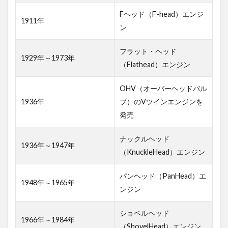
ハー
レー
Fヘッド（F-head）エンジ
1911年
モー
ン
ター
サイ
フラット・ヘッド
クル
1929年～1973年
（Flathead）エンジン
ズ
3.2
OHV（オーバーヘッドバル
ハー
1936年
ブ）のVツインエンジンを
レー
発売
ダビ
ッド
ナックルヘッド
ソン
1936年～1947年
スポ
（KnuckleHead）エンジン
ーツ
スタ
パンヘッド（PanHead）エ
1948年～1965年
ーV
ンジン
ツイ
ンア
ショベルヘッド
イア
1966年～1984年
ンヘ
（ShovelHead）エンジン