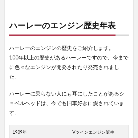
3
動画
ハーレーのエンジン歴史年表
でみ
る！
ハー
レー
ハーレーのエンジンの歴史をご紹介します。
のエ
100年以上の歴史があるハーレーですので、今まで
ンジ
ンの
に色々なエンジンが開発されたり発売されまし
作業
た。
工程
3.1
ハーレーに乗らない人にも耳にしたことがあるシ
ナシ
ョナ
ョベルヘッドは、今でも旧車好きに愛されていま
ルジ
す。
オグ
ラフ
ィッ
1909年
Vツインエンジン誕生
クの