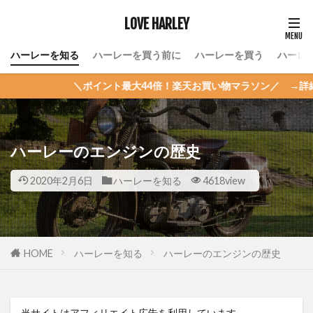
LOVE HARLEY
ハーレーを知る
ハーレーを買う前に
ハーレーを買う
ハーレ
＼ポイント最大44倍！楽天お買い物マラソン／ →詳細はこちら
ハーレーのエンジンの歴史
2020年2月6日
ハーレーを知る
4618view
HOME
ハーレーを知る
ハーレーのエンジンの歴史
当サイトはアフィリエイト広告を利用しています