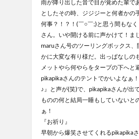
雨が降り出した音で目が覚めた輩で
としたその時、ジジジーと何者かの
何事？！？！(￣○￣;)と思う間もな
さん。いや開ける前に声かけて！ま
maruさん号のツーリングボックス
かに大変な有り様だ。出っぱなしの
メットやら何やらをタープの下へと
pikapikaさんのテントでかいよ
♪』と声が(笑)で、pikapikaさ
ものの何と結局一睡もしていないと
ぁ！
『お祈り』
早朝から爆笑させてくれるpikapika