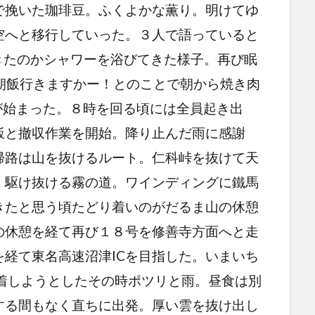
で挽いた珈琲豆。ふくよかな薫り。明けてゆ
空へと移行していった。３人で語っていると
起きたのかシャワーを浴びてきた様子。再び眠
朝飯行きますかー！とのことで朝から焼き肉
朝が始まった。８時を回る頃には全員起き出
飯と撤収作業を開始。降り止んだ雨に感謝
帰路は山を抜けるルート。仁科峠を抜けて天
。駆け抜ける霧の道。ワインディングに鐵馬
きたと思う頃たどり着いのがだるま山の休憩
の休憩を経て再び１８号を修善寺方面へと走
経て東名高速沼津ICを目指した。いまいち
到着しようとしたその時ポツリと雨。昼食は別
する間もなく直ちに出発。厚い雲を抜け出し