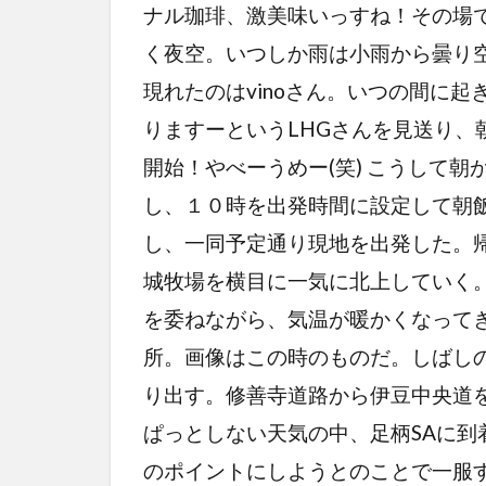
ナル珈琲、激美味いっすね！その場
く夜空。いつしか雨は小雨から曇り
現れたのはvinoさん。いつの間に
りますーというLHGさんを見送り、
開始！やべーうめー(笑) こうして
し、１０時を出発時間に設定して朝
し、一同予定通り現地を出発した。
城牧場を横目に一気に北上していく
を委ねながら、気温が暖かくなって
所。画像はこの時のものだ。しばし
り出す。修善寺道路から伊豆中央道を
ぱっとしない天気の中、足柄SAに
のポイントにしようとのことで一服