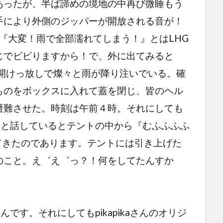
あったが、半ば諦めの境地の中再び微睡もう
手により外側のジッパーが開放される音が！
く『大変！雨で全部濡れてしまう！』とはLHG
じでビビりますから！で、外に出てみると
、開けっ放しで燦々と雨が降り注いでいる。確
ものをボックスに入れて蓋を閉じ、皆のヘル
避難させた。時刻は午前４時。それにしても
なぁ！と話しているとテントの中から『むふふふふ
んが出てきたのであります。テントには引き上げた
のこと。え゛え゛っ？！何をしてたんすか
さんです。それにしてもpikapikaさんのオリジ