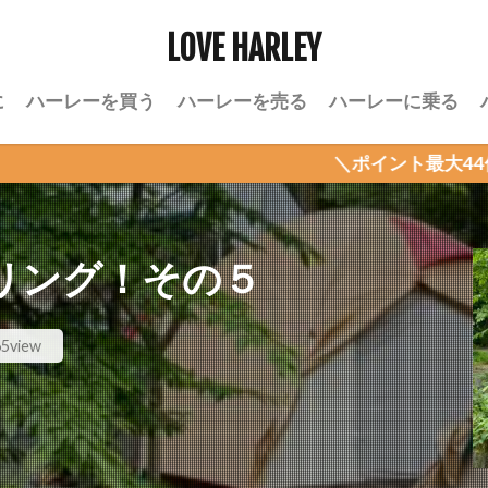
LOVE HARLEY
に
ハーレーを買う
ハーレーを売る
ハーレーに乗る
＼ポイント最大44倍！楽天お買い
リング！その５
5view