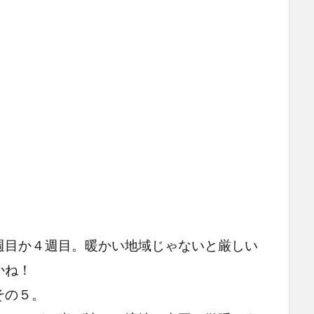
週目か４週目。暖かい地域じゃないと厳しい
かね！
その５。