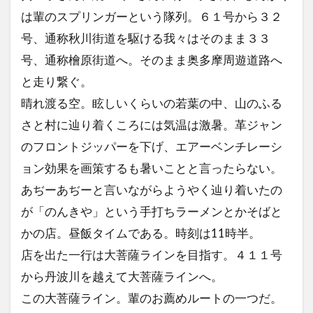
は輩のスプリンガーという隊列。６１号から３２
号、通称秋川街道を駆ける我々はそのまま３３
号、通称檜原街道へ。そのまま奥多摩周遊道路へ
と走り繋ぐ。
晴れ渡る空。眩しいくらいの若葉の中、山のふる
さと村に辿り着くころには気温は激暑。革ジャン
のフロントジッパーを下げ、エアーベンチレーシ
ョン効果を画策するも暑いことと言ったらない。
あぢーあぢーと言いながらようやく辿り着いたの
が「のんきや」という手打ちラーメンとかそばと
かの店。昼飯タイムである。時刻は11時半。
店を出た一行は大菩薩ラインを目指す。４１１号
から丹波川を越えて大菩薩ラインへ。
この大菩薩ライン。輩のお薦めルートの一つだ。