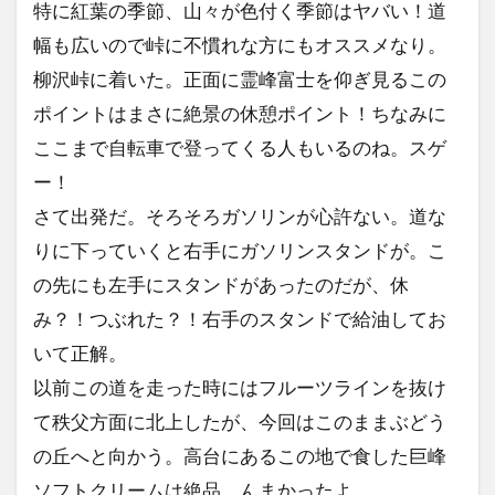
特に紅葉の季節、山々が色付く季節はヤバい！道
幅も広いので峠に不慣れな方にもオススメなり。
柳沢峠に着いた。正面に霊峰富士を仰ぎ見るこの
ポイントはまさに絶景の休憩ポイント！ちなみに
ここまで自転車で登ってくる人もいるのね。スゲ
ー！
さて出発だ。そろそろガソリンが心許ない。道な
りに下っていくと右手にガソリンスタンドが。こ
の先にも左手にスタンドがあったのだが、休
み？！つぶれた？！右手のスタンドで給油してお
いて正解。
以前この道を走った時にはフルーツラインを抜け
て秩父方面に北上したが、今回はこのままぶどう
の丘へと向かう。高台にあるこの地で食した巨峰
ソフトクリームは絶品。んまかったよ。