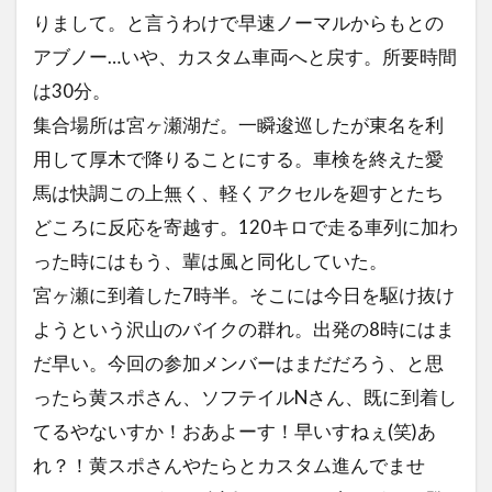
りまして。と言うわけで早速ノーマルからもとの
アブノー…いや、カスタム車両へと戻す。所要時間
は30分。
集合場所は宮ヶ瀬湖だ。一瞬逡巡したが東名を利
用して厚木で降りることにする。車検を終えた愛
馬は快調この上無く、軽くアクセルを廻すとたち
どころに反応を寄越す。120キロで走る車列に加わ
った時にはもう、輩は風と同化していた。
宮ヶ瀬に到着した7時半。そこには今日を駆け抜け
ようという沢山のバイクの群れ。出発の8時にはま
だ早い。今回の参加メンバーはまだだろう、と思
ったら黄スポさん、ソフテイルNさん、既に到着し
てるやないすか！おあよーす！早いすねぇ(笑)あ
れ？！黄スポさんやたらとカスタム進んでませ