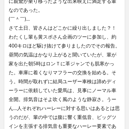
に親鸞が乗り移ったような出来映えに満足する輩
なのであった。
(￣＾￣)…
さて土日、皆さんはどこかに繰り出しました？！
わたくし輩も黄スポさん企画のツーに参加し、約
400キロほど駆け抜けて参りましたのでその報告。
昼間の気温はかなり上がると聞いていたが、輩が
家を出た朝5時はロンＴに革ジャンでも肌寒かっ
た。車庫に着くなりマフラーの交換を始める。そ
う。時間が取れずに結局ユーザー車検は諦めディ
ーラーに依頼していた愛馬は、見事にノーマル車
全開。排気音はそよ吹く風のような静寂さ。うー
ん…人それぞれハーレーに対する思いはあるとは思
うのだが、輩の中では腹に響く重低音、ビッグツ
インを主張する排気音も重要なハーレー要素であ