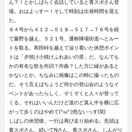
ん？！とかしばらく会話していると青スポさん登
場。おはよっすー！そして時刻は出発時間を迎え
た。
６４号から４１２→５１８→５１７→７６号を経
て藤野を越え、５２１号、通称陣場街道へとルー
トを取る。和田峠を越えて辿り着いた休憩ポイン
トは「夕焼け小焼けふれあいの里」だ。なんでも
かの有名な歌を作詞？作曲？した方に縁があると
かないとか。ちなみに画像はこの時に撮ったもの
だ。そう言えばちょうど何かの登山会のようなイ
ベントがあったらしく、ぞくぞくと人々が登って
くる。それはいいんだけど道のど真ん中を横に広
がって歩くのはやめて(^ω^;)危ないっす(笑)
しばしの休憩後、一行は再び走り始める。先頭は
黄スポさん、続いてNさん、青スポさん、しんがり