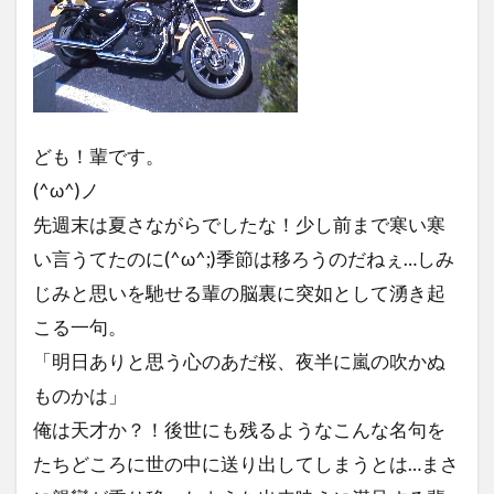
ども！輩です。
(^ω^)ノ
先週末は夏さながらでしたな！少し前まで寒い寒
い言うてたのに(^ω^;)季節は移ろうのだねぇ…しみ
じみと思いを馳せる輩の脳裏に突如として湧き起
こる一句。
「明日ありと思う心のあだ桜、夜半に嵐の吹かぬ
ものかは」
俺は天才か？！後世にも残るようなこんな名句を
たちどころに世の中に送り出してしまうとは…まさ