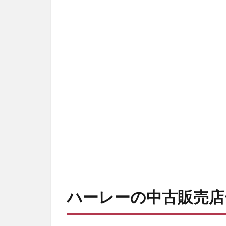
ハ
ー
レ
ー
の
中
古
販
売
店
一
覧
1.1
ハー
ハーレーの中古販売店
レー
ダビ
ッド