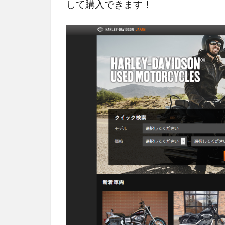
U-
して購入できます！
MEDIA
(ユー
メディ
ア)
1.4
REDBARON
(レッドバロ
ン)
1.5
リ
グニス
(Rignise)
2
中
古
ハ