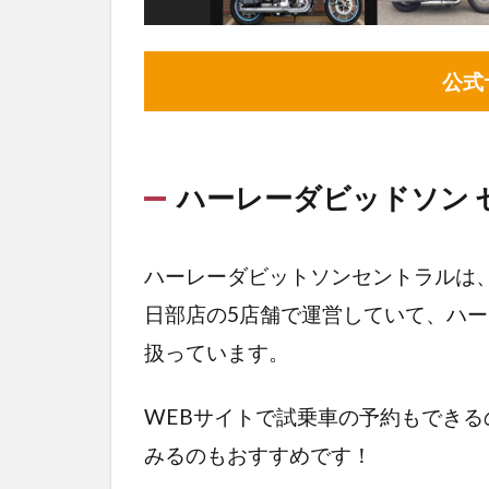
ー
レ
ー
公式
購
入
コ
ラ
ハーレーダビッドソン 
ム
ハーレーダビットソンセントラルは
日部店の5店舗で運営していて、ハ
扱っています。
WEBサイトで試乗車の予約もでき
みるのもおすすめです！