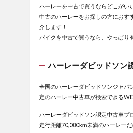
ソン
ハーレーを中古で買うならどこがい
認定
中古のハーレーをお探しの方におす
中古
車プ
介します！
ログ
バイクを中古で買うなら、やっぱり
ラム
1.2
ハー
ハーレーダビッドソン
レー
ダビ
ッド
全国のハーレーダビッドソンジャパ
ソン
定のハーレー中古車が検索できるWE
セン
トラ
ル
ハーレーダビッドソン認定中古車プ
走行距離70,000km未満のハーレ
1.3