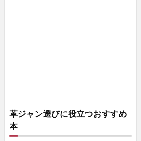
つ
お
す
す
め
本
1.1
ヴィ
ンテ
ージ
レザ
ージ
ャケ
ット
1.2
革ジャン選びに役立つおすすめ
クラ
ッチ
本
マン
ズ レ
ザー