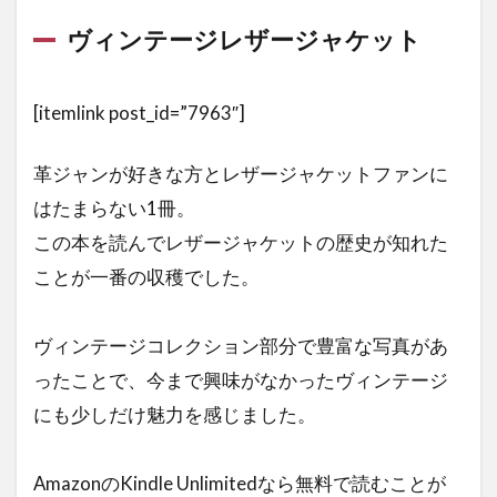
ジャ
ヴィンテージレザージャケット
ケッ
ト
1.3
[itemlink post_id=”7963″]
Lightning
Archives
革ジャンが好きな方とレザージャケットファンに
LEATHER
JACKET
はたまらない1冊。
この本を読んでレザージャケットの歴史が知れた
2
エ
ことが一番の収穫でした。
イ
ジ
ン
ヴィンテージコレクション部分で豊富な写真があ
グ
ったことで、今まで興味がなかったヴィンテージ
オ
ブ
にも少しだけ魅力を感じました。
レ
ザ
ー
AmazonのKindle Unlimitedなら無料で読むことが