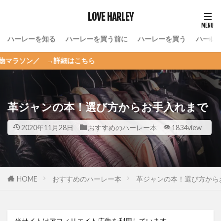
LOVE HARLEY
ハーレーを知る
ハーレーを買う前に
ハーレーを買う
ハーレ
詳細はこちら
革ジャンの本！選び方からお手入れまで
2020年11月28日
おすすめのハーレー本
1834view
HOME
おすすめのハーレー本
革ジャンの本！選び方から
当サイトはアフィリエイト広告を利用しています