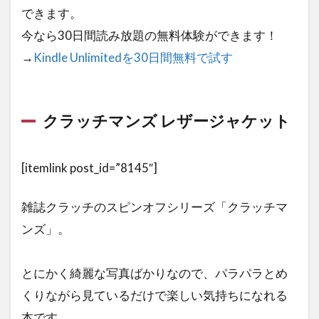
ジ
できます。
ャ
ケ
今なら30日間読み放題の無料体験ができます！
ッ
→
Kindle Unlimitedを30日間無料で試す
ト
2.1
ディ
クラッチマンズ レザージャケット
アマ
イレ
ザー
ジャ
[itemlink post_id=”8145″]
ケッ
ト
雑誌クラッチのスピンオフシリーズ「クラッチマ
3
ンズ」。
革
ジ
ャ
とにかく綺麗な写真ばかりなので、パラパラとめ
ン
くりながら見ているだけで楽しい気持ちになれる
の
お
本です。