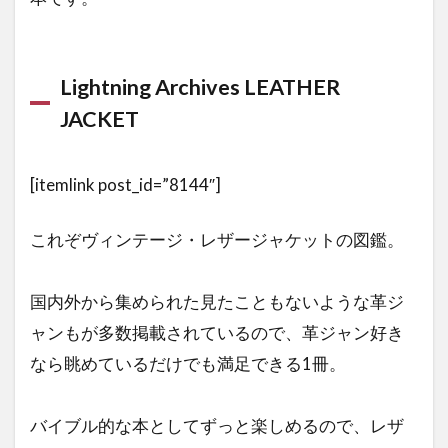
手
入
れ
に
Lightning Archives LEATHER
役
JACKET
立
つ
本
[itemlink post_id=”8144″]
3.1
男の
これぞヴィンテージ・レザージャケットの図鑑。
お洒
落メ
ンテ
国内外から集められた見たこともないような革ジ
ナン
ス大
ャンもが多数掲載されているので、革ジャン好き
全集
なら眺めているだけでも満足できる1冊。
3.2
革の
バイブル的な本としてずっと楽しめるので、レザ
リペ
ア&