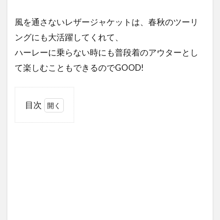
風を通さないレザージャケットは、春秋のツーリ
ングにも大活躍してくれて、
ハーレーに乗らない時にも普段着のアウターとし
て楽しむこともできるのでGOOD!
目次
1
革
ジ
ャ
ン
選
び
に
役
立