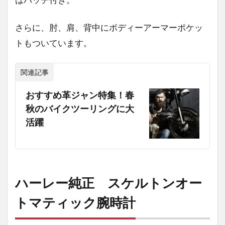
のサ
ンダ
さらに、肘、肩、背中にボディーアーマーポケッ
ル
トもついています。
8
タ
バ
関連記事
コ
好
おすすめ革ジャン特集！春
き
秋のバイクツーリングに大
な
活躍
お
父
さ
ん
に
ぴ
ハーレー純正 スケルトンオー
っ
た
トマティック腕時計
り
な