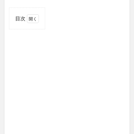
目次
1
ハ
ー
レ
ー
乗
り
の
お
父
さ
ん
に
お
す
す
め