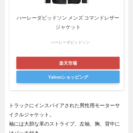
ー
レ
ー
ハーレーダビッドソン メンズ コマンドレザー
の
オ
ジャケット
シ
ャ
ハーレーダビッドソン
レ
な
ベ
楽天市場
ル
ト
Yahooショッピング
7
キャ
ンプ
や海
トラックにインスパイアされた男性用モーターサ
で大
活
イクルジャケット。
躍！
袖には大胆な革のストライプ、左袖、胸、背中に
ハー
レー
はパッチ付き。