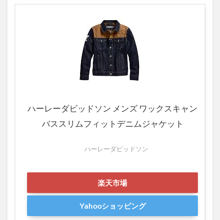
ド
レ
ザ
ー
ジ
ャ
ケ
ッ
ト
4
ハーレーダビッドソン メンズ ワックスキャン
ハー
バススリムフィットデニムジャケット
レー
純
正
ハーレーダビッドソン
スケ
ルト
ンオ
楽天市場
ート
マテ
Yahooショッピング
ィッ
ク腕