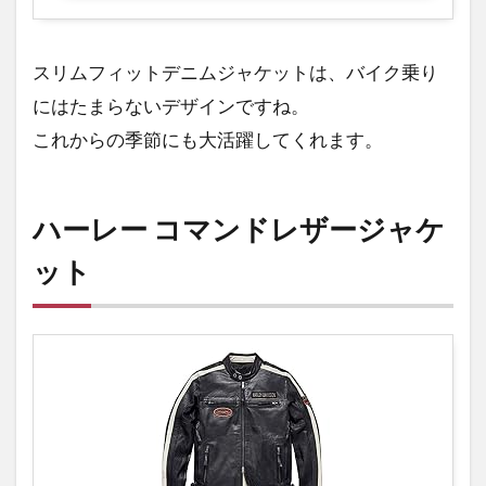
時計
5
スリムフィットデニムジャケットは、バイク乗り
ハ
ー
にはたまらないデザインですね。
レ
これからの季節にも大活躍してくれます。
ー
純
正
メ
ハーレー コマンドレザージャケ
ン
ズ
ット
レ
ザ
ー
ベ
ス
ト
6
ハ