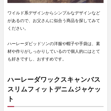
フ
ィ
ワイルド系デザインからシンプルなデザインなど
ッ
ト
があるので、お父さんに似合う商品を探してみて
デ
ください。
ニ
ム
ジ
ハーレーダビッドソンの洋服や帽子や手袋は、素
ャ
ケ
材や作りがしっかりしているので個人的にはとて
ッ
も好きですし、おすすめです。
ト
3
ハ
ハーレーダワックスキャンバス
ー
レ
スリムフィットデニムジャケッ
ー
コ
ト
マ
ン