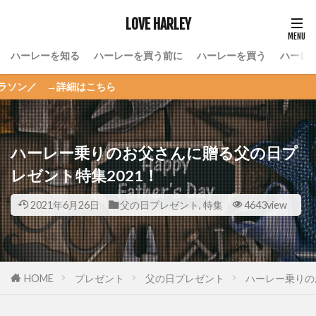
LOVE HARLEY
ハーレーを知る
ハーレーを買う前に
ハーレーを買う
ハーレ
細はこちら
ハーレー乗りのお父さんに贈る父の日プ
レゼント特集2021！
2021年6月26日
父の日プレゼント
,
特集
4643view
HOME
プレゼント
父の日プレゼント
ハーレー乗りの