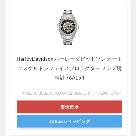
ア
イ
テ
ム
8.1
ハー
レー
ダビ
ッド
HarleyDavidson ハーレーダビッドソン オート
ソン
マスケルトンフェイスプロテクター メンズ腕
葉巻
ケー
時計 76A154
ス
（湿
¥64,570
(2026/08/09 04:02:08時点 楽天市場調べ-
詳細)
度計
付
楽天市場
き）
9
Yahooショッピング
お
酒