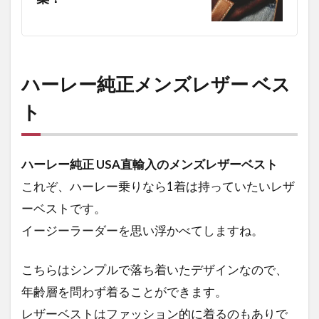
9.2
Harley-
Davidson
オイルカ
ンフラス
ハーレー純正メンズレザー ベス
クセット
ト
9.3
ハー
レー
オイ
ハーレー純正 USA直輸入のメンズレザーベスト
ル缶
これぞ、ハーレー乗りなら1着は持っていたいレザ
カク
テル
ーベストです。
ギフ
イージーラーダーを思い浮かべてしますね。
トセ
ット
こちらはシンプルで落ち着いたデザインなので、
10
年齢層を問わず着ることができます。
ハー
レー
レザーベストはファッション的に着るのもありで