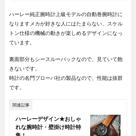
好
き
ハーレー純正腕時計上級モデルの自動巻腕時計に
な
お
なりますメカが好きな人にはたまらない、スケル
父
トン仕様の機械の動きが楽しめるデザインになっ
さ
ん
ています。
に
お
裏面部分もシースルーバックなので、見ていて飽
す
す
きないです。
め
時計の名門ブローバ社の製品なので、性能は抜群
ギ
フ
です。
ト
9.1
関連記事
Harley-
Davidson
ハーレーデザイン★おしゃ
フラスク
れな腕時計・壁掛け時計特
セット
集！