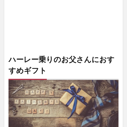
ギ
フ
ト
2
ハ
ー
レ
ー
ダ
ハーレー乗りのお父さんにおす
ワ
ッ
すめギフト
ク
ス
キ
ャ
ン
バ
ス
ス
リ
ム