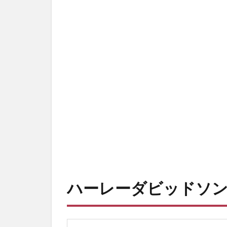
ー
レ
ー
ダ
ビ
ッ
ド
ソ
ン
ス
カ
ル
8ボ
ー
ハーレーダビッドソン 
ル
2
ハ