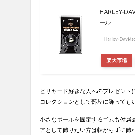
ー
HARLEY-D
レ
ー
ール
の
ビ
Harley-Davids
リ
ヤ
ー
楽天市場
ド
関
連
グ
ビリヤード好きな人へのプレゼント
ッ
コレクションとして部屋に飾っても
ズ
2.1
小さなボールを固定するゴムも付属
ハー
アとして飾りたい方は転がらずに飾
レー