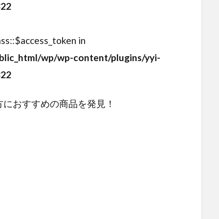
322
ass::$access_token in
blic_html/wp/wp-content/plugins/yyi-
322
方におすすめの商品を発見！
。