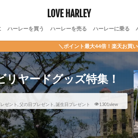
LOVE HARLEY
に
ハーレーを買う
ハーレーを売る
ハーレーに乗る
＼ポイント最大44倍！楽天お買い物マラソン／
ビリヤードグッズ特集！
プレゼント
,
父の日プレゼント
,
誕生日プレゼント
1301view