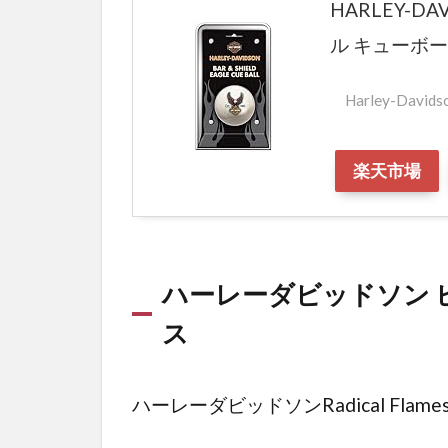
ド プ
HARLEY-D
ール
ル キューボ
テー
ブル
Harley-Davids
クロ
ス
楽天市場
2.3
ハー
レー
ダビ
ッド
ハーレーダビッドソン 
ソン
Tribal
ス
ビリ
ヤー
ド プ
ハーレーダビッドソンRadical Fl
ール