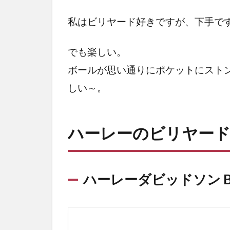
ダビ
ッド
私はビリヤード好きですが、下手で
ソン
B&S
でも楽しい。
イー
ボールが思い通りにポケットにスト
グル
キュ
しい～。
ーボ
ール
ハーレーのビリヤー
2.2
ハー
レー
ダビ
ハーレーダビッドソン B
ッド
ソン
ビリ
ヤー