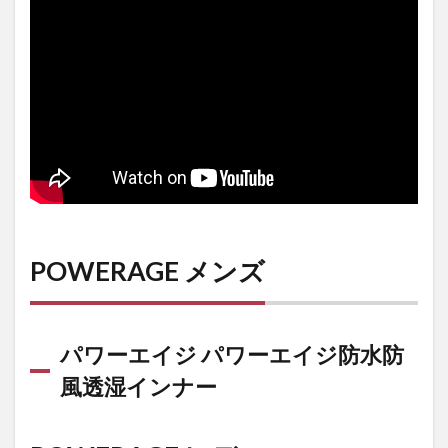
ナー
3
POWERAGE
レディース
3.1
ライ
ディ
ング
ジャ
ケッ
ト
POWERAGE メンズ
FUR
ライ
ダー
ス レ
パワーエイジ パワーエイジ防水防
ディ
風透湿インナー
ース
3.2
パワ