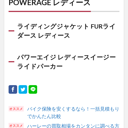
POWERAGE レディース
ーエ
イジ
レデ
ィー
ライディングジャケット FURライ
スイ
ダース レディース
ージ
ーラ
イド
パー
パワーエイジ レディースイージー
カー
ライドパーカー
バイク保険を安くするなら！一括見積もり
でかんたん比較
ハーレーの買取相場をカンタンに調べる方