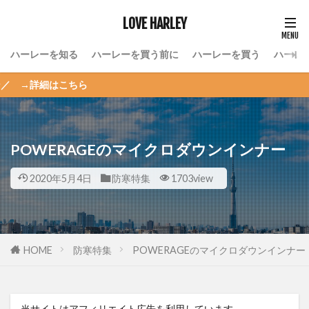
LOVE HARLEY
ハーレーを知る
ハーレーを買う前に
ハーレーを買う
ハーレ
ら
POWERAGEのマイクロダウンインナー
2020年5月4日
防寒特集
1703view
HOME
防寒特集
POWERAGEのマイクロダウンインナー
当サイトはアフィリエイト広告を利用しています