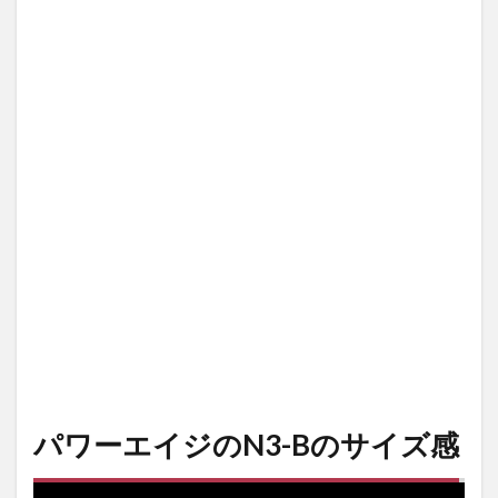
N3-
Bの
サ
イ
ズ
感
2
POWERAGE
メンズ
2.1
パワ
ーエ
イジ
パワ
ーエ
イジ
防水
パワーエイジのN3-Bのサイズ感
防風
透湿
イン