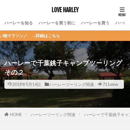
LOVE HARLEY
ハーレーを知る
ハーレーを買う前に
ハーレーを買う
ハーレ
 →詳細はこちら
ハーレーで千葉銚子キャンプツーリング
その２
2019年5月14日
ハーレーツーリング関連
711view
HOME
ハーレーツーリング関連
ハーレーで千葉銚子キャ