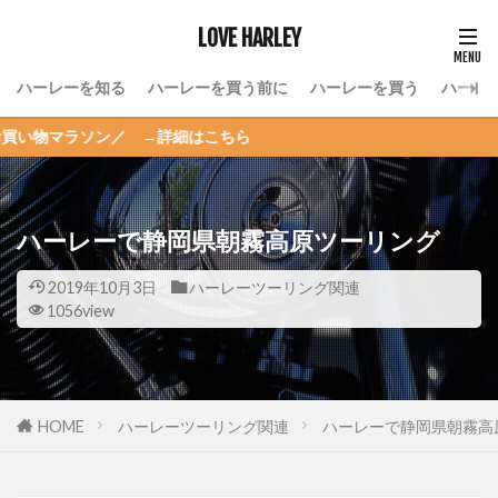
LOVE HARLEY
ハーレーを知る
ハーレーを買う前に
ハーレーを買う
ハーレ
ン／ →詳細はこちら
ハーレーで静岡県朝霧高原ツーリング
2019年10月3日
ハーレーツーリング関連
1056view
HOME
ハーレーツーリング関連
ハーレーで静岡県朝霧高