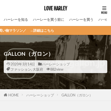
LOVE HARLEY
ハーレーを知る
ハーレーを買う前に
ハーレーを買う
ハーレ
ン／ →詳細はこちら
GALLON（ガロン）
2020年3月14日
ハーレーショップ
ファッション
,
大阪府
882view
HOME
ハーレーショップ
GALLON（ガロン）