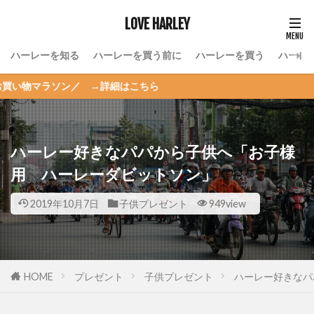
LOVE HARLEY
ハーレーを知る
ハーレーを買う前に
ハーレーを買う
ハーレ
ソン／ →詳細はこちら
ハーレー好きなパパから子供へ「お子様
用 ハーレーダビットソン」
2019年10月7日
子供プレゼント
949view
HOME
プレゼント
子供プレゼント
ハーレー好きなパ