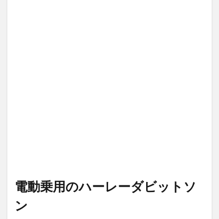
ー
ダ
ビ
ッ
ト
ソ
ン
電動乗用のハーレーダビットソ
ン