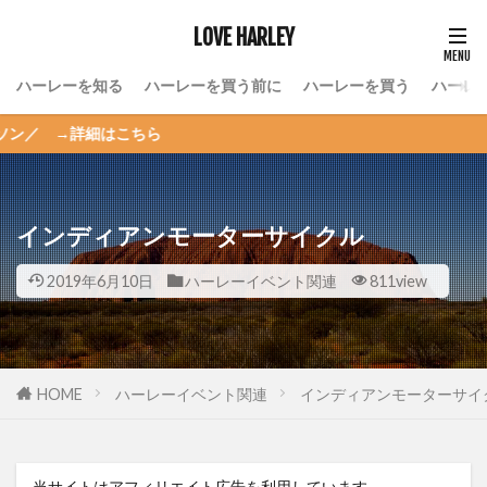
LOVE HARLEY
ハーレーを知る
ハーレーを買う前に
ハーレーを買う
ハーレ
細はこちら
インディアンモーターサイクル
2019年6月10日
ハーレーイベント関連
811view
HOME
ハーレーイベント関連
インディアンモーターサイ
当サイトはアフィリエイト広告を利用しています