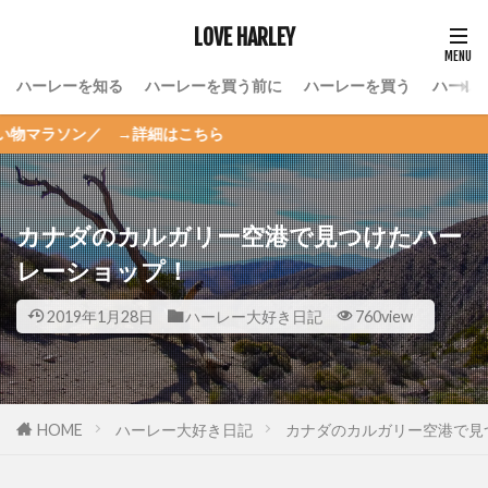
LOVE HARLEY
ハーレーを知る
ハーレーを買う前に
ハーレーを買う
ハーレ
 →詳細はこちら
カナダのカルガリー空港で見つけたハー
レーショップ！
2019年1月28日
ハーレー大好き日記
760view
HOME
ハーレー大好き日記
カナダのカルガリー空港で見